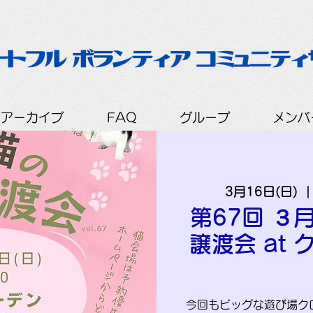
会アーカイブ
FAQ
グループ
メンバ
3月16日(日)
  |
第67回 ３
譲渡会 at
今回もビッグな遊び場ク