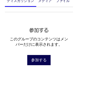
ディスカッション
メディア
ファイル
メンバー
参加する
このグループのコンテンツはメン
バーだけに表示されます。
参加する
グループについて
グループへようこそ！他のメンバ
ーと交流したり、最新情報を入手
したり、動画をシェアすることが