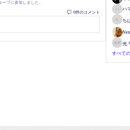
ループに参加しました。
ハ
ハマー
0件のコメント
ち
ちはる
Nen
光 
光 平本
すべての