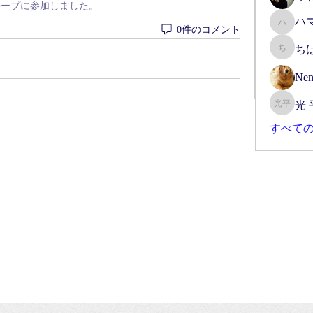
ループに参加しました。
ハ
ハマー
0件のコメント
ち
ちはる
Nen
光 
光 平本
すべての