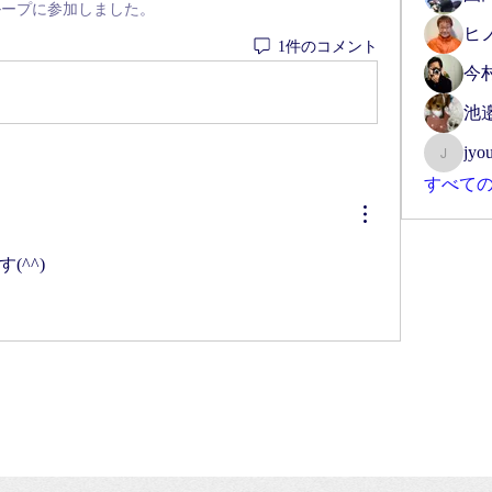
ループに参加しました。
ヒ
1件のコメント
今
池
jyou
jyoutofu
すべての
(^^)